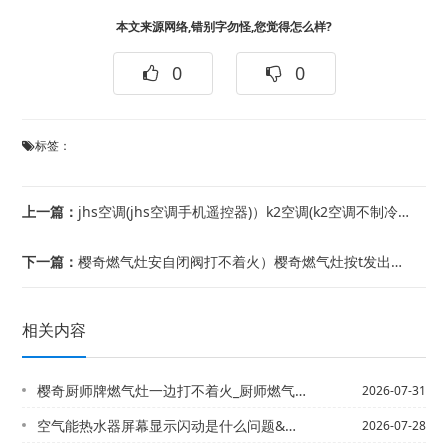
本文来源网络,错别字勿怪,您觉得怎么样?
0
0
标签：
上一篇：
jhs空调(jhs空调手机遥控器)）k2空调(k2空调不制冷通病)
下一篇：
樱奇燃气灶安自闭阀打不着火）樱奇燃气灶按t发出声音打不着火
相关内容
樱奇厨师牌燃气灶一边打不着火_厨师燃气灶打不着火怎么办
2026-07-31
空气能热水器屏幕显示闪动是什么问题&空气能热水器显示屏一闪一闪
2026-07-28