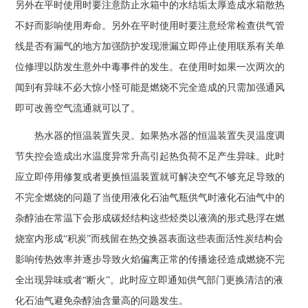
另外在平时使用时要注意防止水箱中的水结垢太厚造成水箱散热
不好而影响使用寿命。另外在平时使用时要注意经常检查供气管
线是否有漏气的地方加强防护发现泄漏立即停止使用联系有关单
位修理以防发生意外中毒事件的发生。在使用时如果一次两次的
闻到有异味不必大惊小怪可能是燃烧不完全造成的只需加强通风
即可改善空气流通就可以了。
热水器的恒温装置失灵。如果热水器的恒温装置失灵温度调
节失控会造成出水温度异常升高引起热负荷不足产生异味。此时
应立即停用修复或者更换恒温装置就可解决空气不够充足导致的
不完全燃烧的问题了当使用液化石油气瓶供气时液化石油气中的
杂醇油在常温下会形成碳烃结构这些烃类以液滴的形式悬浮在燃
烧室内形成“积炭”而残留在热交换器表面这些表面活性炭结构会
影响传热效率并逐步导致火焰偏离正常的传播途径造成燃烧不完
全出现异味或者“断火”。此时应立即通知供气部门更换清洁的液
化石油气避免杂醇油含量高的问题发生。