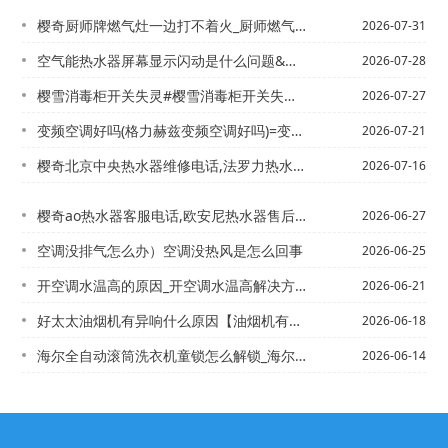
樱奇厨师牌燃气灶一边打不着火_厨师燃气灶打不着火怎么办
2026-07-31
空气能热水器屏幕显示闪动是什么问题&空气能热水器显示屏一闪一闪
2026-07-28
樱雪消毒柜开关失灵#樱雪消毒柜开关失灵怎么回事新版
2026-07-27
变频空调好吗(格力赫兹变频空调好吗)=变频空调加(变频空调加氟需要多少钱)
2026-07-21
樱奇北京中央热水器维修电话,法罗力热水器】北林区清洗热水器电话,康泉热水器售后电...
2026-07-16
樱奇ao热水器客服电话,欧安尼热水器售后服务电话%
2026-06-27
空调没排气怎么办）空调没热风是怎么回事
2026-06-25
开空调水温高的原因_开空调水温高解决方法
2026-06-21
好太太油烟机有异响什么原因【油烟机有异响怎么处理】\
2026-06-18
海尔全自动滚筒洗衣机童锁怎么解锁_海尔全自动滚筒洗衣机童锁解锁方法~海尔全自动滚...
2026-06-14