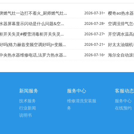
燃气灶一边打不着火_厨师燃气灶打不着火怎么办
樱奇ao热水器
2026-07-31
屏幕显示闪动是什么问题&空气能热水器显示屏一闪一闪
空调没排气怎
2026-07-28
开关失灵#樱雪消毒柜开关失灵怎么回事新版
开空调水温高
2026-07-27
力赫兹变频空调好吗)=变频空调加(变频空调加氟需要多少钱)
好太太油烟机有异
2026-07-21
维修电话,法罗力热水器】北林区清洗热水器电话,康泉热水器售后电...
海尔全自动滚筒洗衣机童锁怎
2026-07-16
新闻服务
服务中心
客服动态
技术服务
维修清洗安装服
服务中心
行业新闻
务
在线预约
说明书