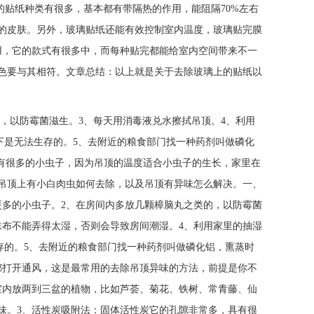
的贴纸种类有很多，基本都有带隔热的作用，能阻隔70%左右
的皮肤。另外，玻璃贴纸还能有效控制室内温度，玻璃贴完膜
作用，它的款式有很多中，而每种贴完都能给室内空间带来不一
色要与其相符。文章总结：以上就是关于去除玻璃上的贴纸以
的，以防霉菌滋生。3、每天用消毒液兑水擦拭吊顶。4、利用
境下是无法生存的。5、去附近的粮食部门找一种药剂叫做磷化
多的小虫子，因为吊顶的温度适合小虫子的生长，家里在
吊顶上有小白肉虫如何去除，以及吊顶有异味怎么解决。一、
更多的小虫子。2、在房间内多放几颗樟脑丸之类的，以防霉菌
抹布不能弄得太湿，否则会导致房间潮湿。4、利用家里的抽湿
生存的。5、去附近的粮食部门找一种药剂叫做磷化铝，熏蒸时
都打开通风，这是最常用的去除吊顶异味的方法，前提是你不
室内放两到三盆的植物，比如芦荟、菊花、铁树、常青藤、仙
味。3、活性炭吸附法：固体活性炭它的孔隙非常多，具有很