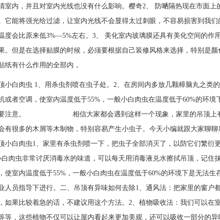
清室内，并且对室内光线也没有什么影响。樱奇2、 防嗮隔热现在市面上
。它能将强光给过滤，让室内光线不会显得太过刺眼，不容易损害到我们
温度会比原来低3%—5%左右。3、 美化室内玻璃膜还具有美化空间的
果。但是在选择贴膜的时候，必须要根据自己装修风格来选择，特别是颜
贴纸有什么作用的全部内，
顶小白肉虫 1、用杀虫剂喷在虫子处。2、在房间内多放几颗樟脑丸之类
机或者空调，使室内温度低于55%，一般小白肉虫在温度低于60%的环
时要注意。 相信大家都会遇到这样一个现象，家里的吊顶上有很
会有很多的木屑等木制物，特别容易产生小虫子。今天小编就跟大家聊聊
顶小白肉虫1、家里有杀虫剂喷一下，把虫子全部消灭了，以防它们繁衍
小白肉虫非常讨厌消毒水的味道，可以每天用消毒液兑水擦拭吊顶，记住
，使室内温度低于55%，一般小白肉虫在温度低于60%的环境下是无法
业人员指导下进行。二、吊顶有异味如何去除1、通风法：把家里的窗户
，如果比较着急的话，不建议用这个方法。2、植物吸收法：我们可以在
等等，这些植物不仅可以让屋内看起来更加美观，还可以吸收一部分的异