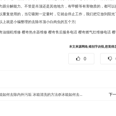
力跟分解能力。不管是吊顶还是其他地方，有甲醛等有害物质的，都可以
以重复使用的，当它吸附一定量时，它就会停止工作，我们把它放到阳光
以上就是小编整理的去除吊顶小白肉虫的五个方|
奇油烟机维修
樱奇热水器维修
樱奇售后服务电话
樱奇燃气灶维修电话
樱
本文来源网络,错别字勿怪,您觉得
0
如何去除内外污垢 冰箱清洗的方法@冰箱如何去除腥味 冰箱的异味能用什么去除
下一